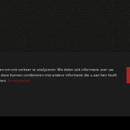
en om ons verkeer te analyseren. We delen ook informatie over uw
ie deze kunnen combineren met andere informatie die u aan hen heeft
sten.
Privacybeleid
zakelijk
Prestatie
Targeting
Functioneel
Niet-geclassificeerd
e mogelijk, zoals gebruikersaanmelding en accountbeheer. De website kan niet goed wo