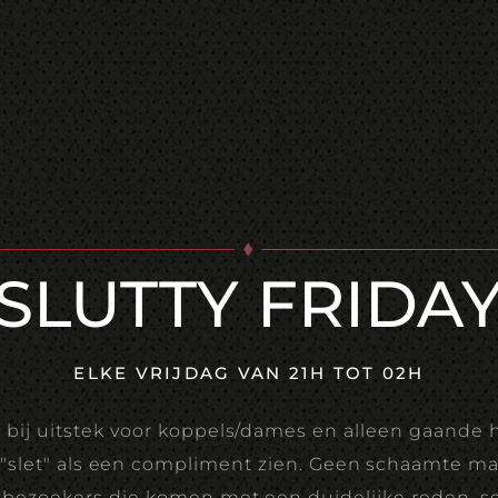
SLUTTY FRIDA
ELKE VRIJDAG VAN 21H TOT 02H
bij uitstek voor koppels/dames en alleen gaande 
slet" als een compliment zien. Geen schaamte ma
 bezoekers die komen met een duidelijke reden, se