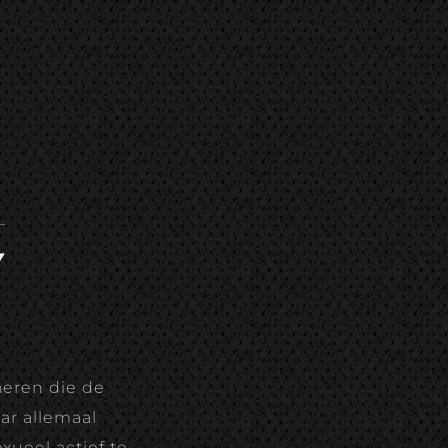
Y
heren die de
ar allemaal
xueel actief te